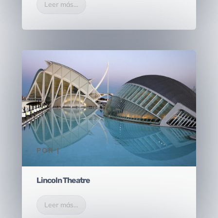
Leer más…
POR
|
Lincoln Theatre
Leer más…