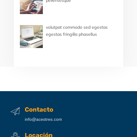
pellentesque
volutpat commodo sed egestas
egestas fringilla phasellus
Contacto
info@acestres.com
Locación