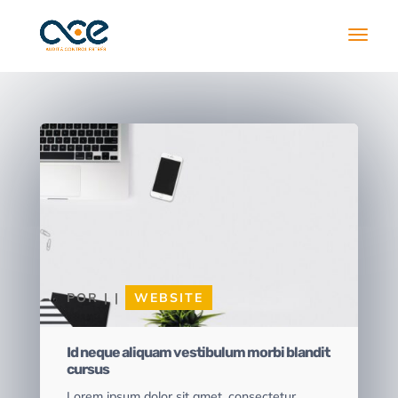
POR
|
|
WEBSITE
Id neque aliquam vestibulum morbi blandit
cursus
Lorem ipsum dolor sit amet, consectetur