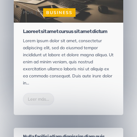
POR
|
|
BUSINESS
Laoreet sit amet cursus sit amet dictum
Lorem ipsum dolor sit amet, consectetur
adipiscing elit, sed do eiusmod tempor
incididunt ut labore et dolore magna aliqua. Ut
enim ad minim veniam, quis nostrud
exercitation ullamco laboris nisi ut aliquip ex
ea commodo consequat. Duis aute irure dolor
in...
Leer más…
POR
|
|
BUSINESS
Nulla facilisi etiam dignissim diam quis